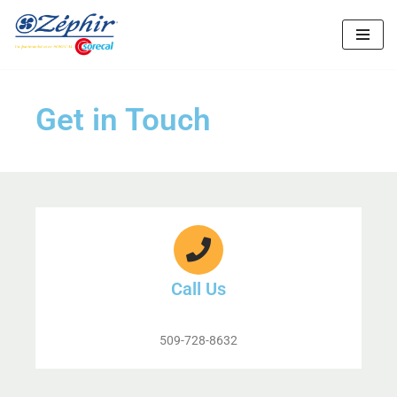
Aller
au
contenu
Get in Touch
Call Us
509-728-8632