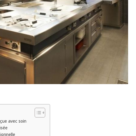
nçue avec soin
isée
ionnelle