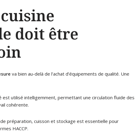
cuisine
e doit être
oin
esure
va bien au-delà de l’achat d’équipements de qualité. Une
est utilisé intelligemment, permettant une circulation fluide des
ail cohérente.
de préparation, cuisson et stockage est essentielle pour
normes HACCP.